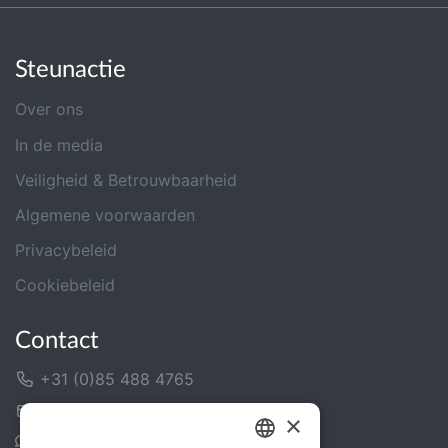
Steunactie
Over ons
In de media
Veiligheid & Betrouwbaarheid
Algemene voorwaarden
Privacybeleid
Cookiebeleid
Contact
+31 (0)85 488 4765
Contactformulier
×
Helpcentrum