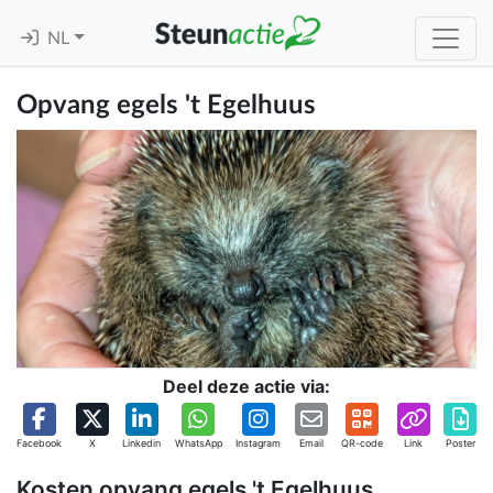
NL
Opvang egels 't Egelhuus
Deel deze actie via:
Facebook
X
Linkedin
WhatsApp
Instagram
Email
QR-code
Link
Poster
Kosten opvang egels 't Egelhuus.