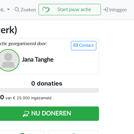
Start jouw actie
NL
Zoeken
Inloggen
erk)
ctie georganiseerd door:
Contact
Jana Tanghe
0 donaties
 0
van
€ 25.000
ingezameld
NU DONEREN