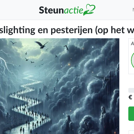
ighting en pesterijen (op het w
A
€