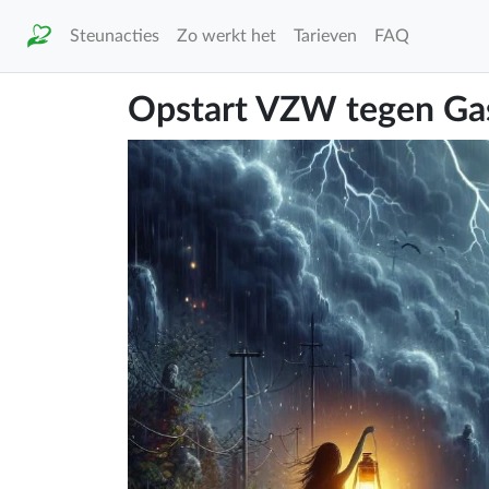
Steunacties
Zo werkt het
Tarieven
FAQ
Opstart VZW tegen Gasl