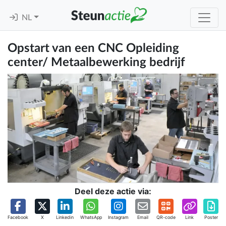
NL
Opstart van een CNC Opleiding
center/ Metaalbewerking bedrijf
Deel deze actie via:
Facebook
X
Linkedin
WhatsApp
Instagram
Email
QR-code
Link
Poster