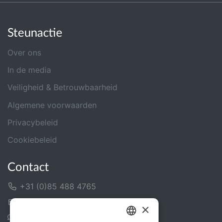
Steunactie
Over ons
In de media
Veiligheid & Betrouwbaarheid
Algemene voorwaarden
Privacybeleid
Cookiebeleid
Contact
+31 (0)85 488 4765
Contactformulier
×
Helpcentrum