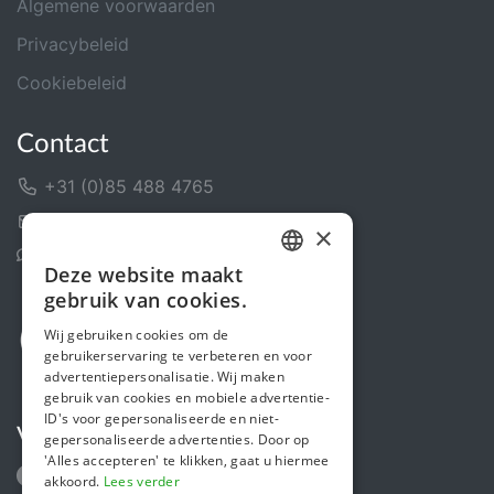
Algemene voorwaarden
Privacybeleid
Cookiebeleid
Contact
+31 (0)85 488 4765
Contactformulier
×
Helpcentrum
Deze website maakt
DUTCH
gebruik van cookies.
FRENCH
Wij gebruiken cookies om de
gebruikerservaring te verbeteren en voor
ENGLISH
advertentiepersonalisatie. Wij maken
gebruik van cookies en mobiele advertentie-
ID's voor gepersonaliseerde en niet-
Volg ons
gepersonaliseerde advertenties. Door op
'Alles accepteren' te klikken, gaat u hiermee
akkoord.
Lees verder