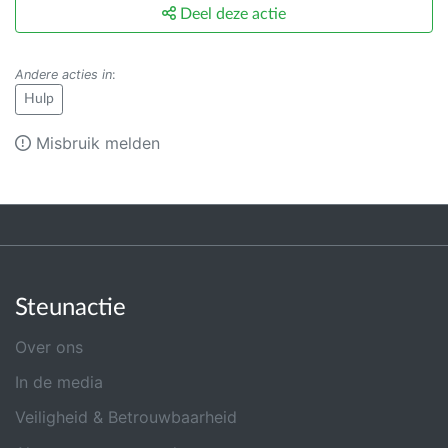
Deel deze actie
Andere acties in
:
Hulp
Misbruik melden
Steunactie
Over ons
In de media
Veiligheid & Betrouwbaarheid