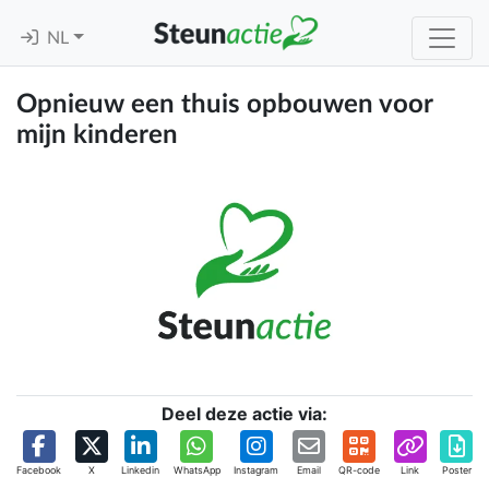
NL
Opnieuw een thuis opbouwen voor
mijn kinderen
Deel deze actie via:
Facebook
X
Linkedin
WhatsApp
Instagram
Email
QR-code
Link
Poster