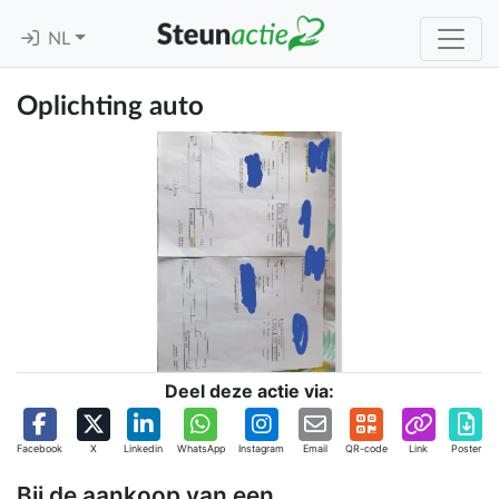
NL
Oplichting auto
Deel deze actie via:
Facebook
X
Linkedin
WhatsApp
Instagram
Email
QR-code
Link
Poster
Bij de aankoop van een