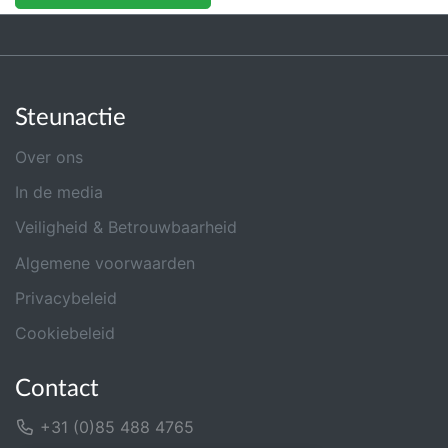
Steunactie
Over ons
In de media
Veiligheid & Betrouwbaarheid
Algemene voorwaarden
Privacybeleid
Cookiebeleid
Contact
+31 (0)85 488 4765