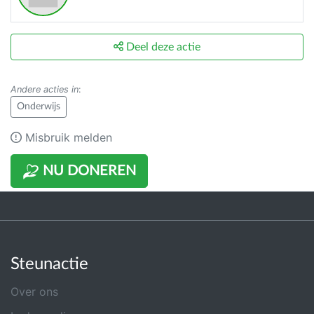
Deel deze actie
Andere acties in
:
Onderwijs
Misbruik melden
NU DONEREN
Steunactie
Over ons