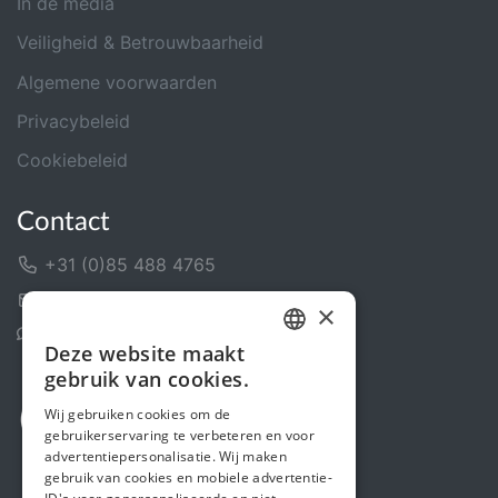
In de media
Veiligheid & Betrouwbaarheid
Algemene voorwaarden
Privacybeleid
Cookiebeleid
Contact
+31 (0)85 488 4765
Contactformulier
×
Helpcentrum
Deze website maakt
DUTCH
gebruik van cookies.
FRENCH
Wij gebruiken cookies om de
gebruikerservaring te verbeteren en voor
ENGLISH
advertentiepersonalisatie. Wij maken
gebruik van cookies en mobiele advertentie-