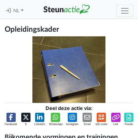
NL
Opleidingskader
Deel deze actie via:
Facebook
X
Linkedin
WhatsApp
Instagram
Email
QR-code
Link
Poster
Bijkomende vormingen en trainingen