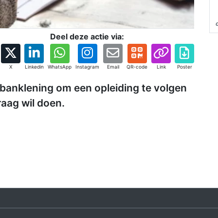
Deel deze actie via:
X
Linkedin
WhatsApp
Instagram
Email
QR-code
Link
Poster
anklening om een opleiding te volgen
raag wil doen.