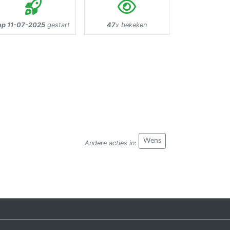
op 11-07-2025
gestart
47
x bekeken
Wens
Andere acties in
: