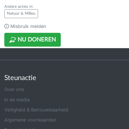
Andere acties in
:
Natuur & Milieu
Misbruik melden
NU DONEREN
Steunactie
Over ons
In de media
Veiligheid & Betrouwbaarheid
Algemene voorwaarden