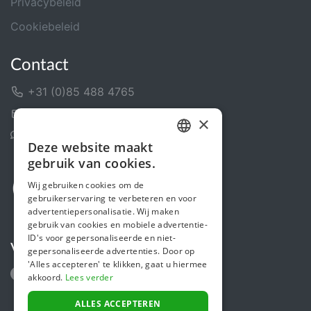
Privacybeleid
Cookiebeleid
Contact
+31 (0)85 488 4765
Contactformulier
×
Helpcentrum
Deze website maakt
DUTCH
gebruik van cookies.
FRENCH
Wij gebruiken cookies om de
gebruikerservaring te verbeteren en voor
ENGLISH
advertentiepersonalisatie. Wij maken
gebruik van cookies en mobiele advertentie-
ID's voor gepersonaliseerde en niet-
Volg ons
gepersonaliseerde advertenties. Door op
'Alles accepteren' te klikken, gaat u hiermee
akkoord.
Lees verder
ALLES ACCEPTEREN