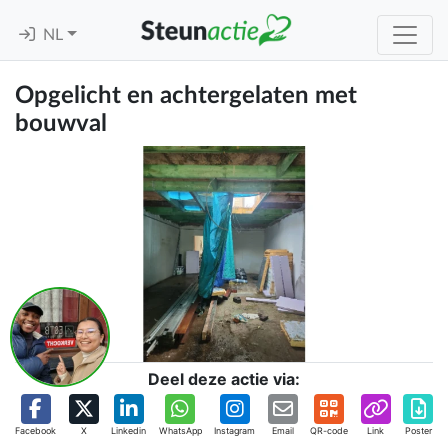
NL
Opgelicht en achtergelaten met
bouwval
Deel deze actie via:
Facebook
X
Linkedin
WhatsApp
Instagram
Email
QR-code
Link
Poster