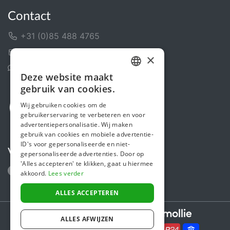
Contact
+31 (0)85 488 4765
Contactformulier
×
Helpcentrum
Deze website maakt
DUTCH
gebruik van cookies.
FRENCH
Wij gebruiken cookies om de
gebruikerservaring te verbeteren en voor
ENGLISH
advertentiepersonalisatie. Wij maken
gebruik van cookies en mobiele advertentie-
ID's voor gepersonaliseerde en niet-
Volg ons
gepersonaliseerde advertenties. Door op
'Alles accepteren' te klikken, gaat u hiermee
akkoord.
Lees verder
ALLES ACCEPTEREN
Secure payments powered by
ALLES AFWIJZEN