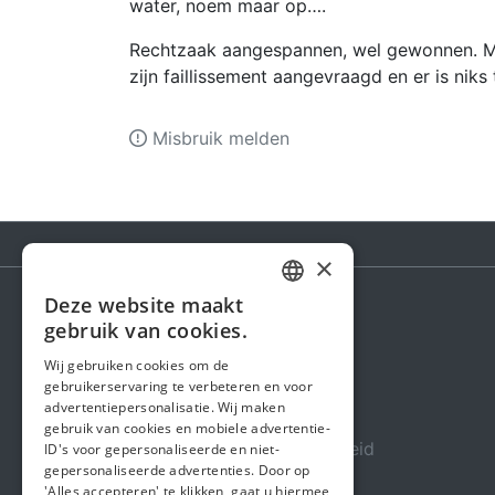
water, noem maar op….
Rechtzaak aangespannen, wel gewonnen. Ma
zijn faillissement aangevraagd en er is niks 
Misbruik melden
×
Deze website maakt
DUTCH
gebruik van cookies.
Steunactie
FRENCH
Wij gebruiken cookies om de
Over ons
gebruikerservaring te verbeteren en voor
ENGLISH
advertentiepersonalisatie. Wij maken
In de media
gebruik van cookies en mobiele advertentie-
Veiligheid & Betrouwbaarheid
ID's voor gepersonaliseerde en niet-
gepersonaliseerde advertenties. Door op
Algemene voorwaarden
'Alles accepteren' te klikken, gaat u hiermee