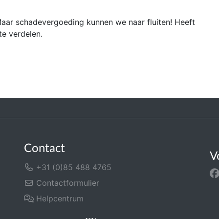
ar schadevergoeding kunnen we naar fluiten! Heeft
te verdelen.
Contact
V
+31 (0)85 488 4765
Contactformulier
Helpcentrum