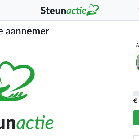
de aannemer
A
€