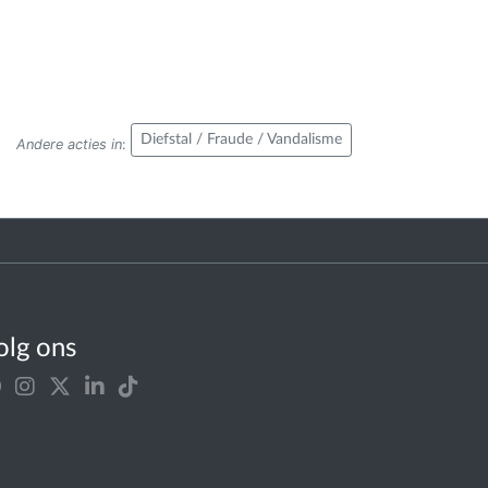
Diefstal / Fraude / Vandalisme
Andere acties in
:
olg ons