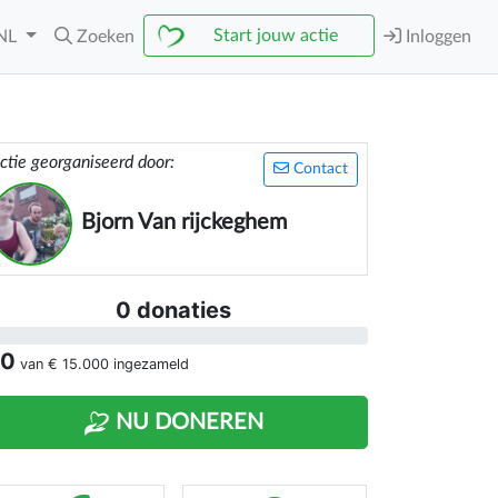
Start jouw actie
NL
Zoeken
Inloggen
ctie georganiseerd door:
Contact
Bjorn Van rijckeghem
0 donaties
 0
van
€ 15.000
ingezameld
NU DONEREN