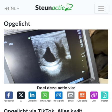
NL
Opgelicht
Deel deze actie via:
Facebook
X
Linkedin
WhatsApp
Instagram
Email
QR-code
Link
Poster
Opgelicht via TikTok. Alles kwijt.