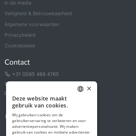
In de media
Veiligheid & Betrouwbaarheid
Algemene voorwaarden
Privacybeleid
Cookiebeleid
Contact
+31 (0)85 488 4765
Contactformulier
×
Helpcentrum
Deze website maakt
DUTCH
gebruik van cookies.
FRENCH
Wij gebruiken cookies om de
gebruikerservaring te verbeteren en voor
ENGLISH
advertentiepersonalisatie. Wij maken
gebruik van cookies en mobiele advertentie-