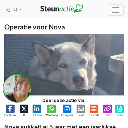
NL
Operatie voor Nova
Deel deze actie via:
Facebook
X
Linkedin
WhatsApp
Instagram
Email
QR-code
Link
Poster
Nova sukkelt al 5 jaar met een jaarlijkse