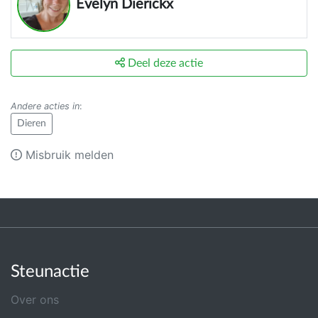
Evelyn Dierickx
Deel deze actie
Andere acties in
:
Dieren
Misbruik melden
Steunactie
Over ons