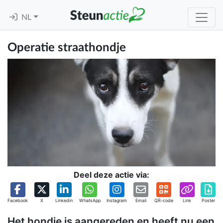
NL
Operatie straathondje
Deel deze actie via:
Facebook
X
Linkedin
WhatsApp
Instagram
Email
QR-code
Link
Poster
Het hondje is aangereden en heeft nu een