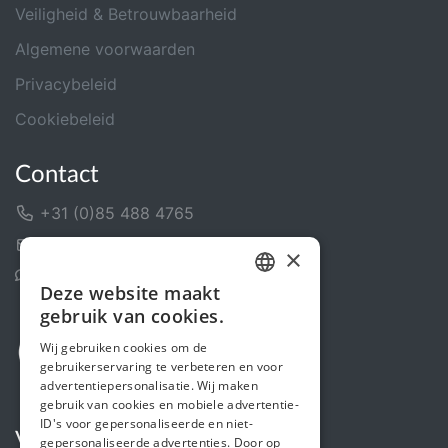
Veiligheid & Betrouwbaarheid
Algemene voorwaarden
Privacybeleid
Cookiebeleid
Contact
+31 (0)85 488 4765
Contactformulier
×
Helpcentrum
Deze website maakt
DUTCH
gebruik van cookies.
FRENCH
Wij gebruiken cookies om de
gebruikerservaring te verbeteren en voor
ENGLISH
advertentiepersonalisatie. Wij maken
gebruik van cookies en mobiele advertentie-
ID's voor gepersonaliseerde en niet-
Volg ons
gepersonaliseerde advertenties. Door op