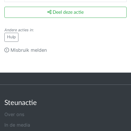
Deel deze actie
Andere acties in
:
Hulp
Misbruik melden
Steunactie
Over ons
In de media