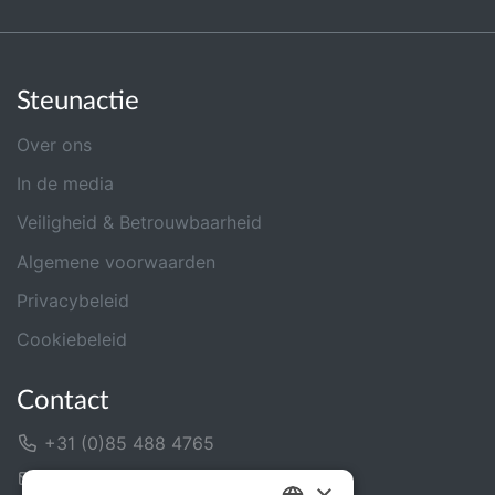
Steunactie
Over ons
In de media
Veiligheid & Betrouwbaarheid
Algemene voorwaarden
Privacybeleid
Cookiebeleid
Contact
+31 (0)85 488 4765
Contactformulier
×