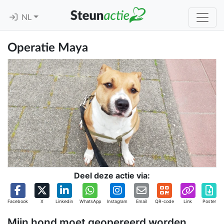
NL
Operatie Maya
Deel deze actie via:
Facebook
X
Linkedin
WhatsApp
Instagram
Email
QR-code
Link
Poster
Mijn hond moet geopereerd worden