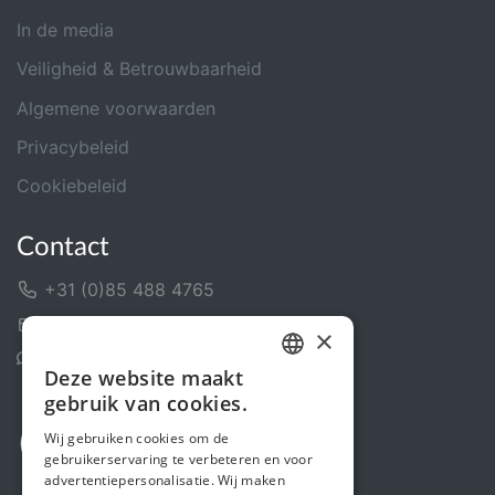
In de media
Veiligheid & Betrouwbaarheid
Algemene voorwaarden
Privacybeleid
Cookiebeleid
Contact
+31 (0)85 488 4765
Contactformulier
×
Helpcentrum
Deze website maakt
DUTCH
gebruik van cookies.
FRENCH
Wij gebruiken cookies om de
gebruikerservaring te verbeteren en voor
ENGLISH
advertentiepersonalisatie. Wij maken