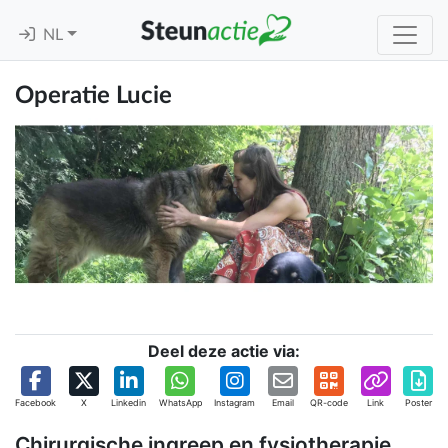
NL
Operatie Lucie
Deel deze actie via:
Facebook
X
Linkedin
WhatsApp
Instagram
Email
QR-code
Link
Poster
Chirurgische ingreep en fysiotherapie