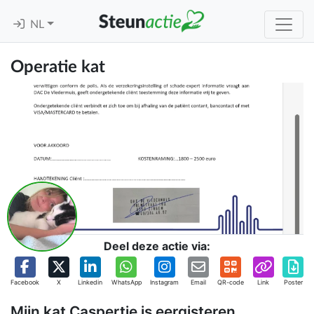
NL
Operatie kat
Deel deze actie via:
Facebook
X
Linkedin
WhatsApp
Instagram
Email
QR-code
Link
Poster
Mijn kat Caspertje is eergisteren