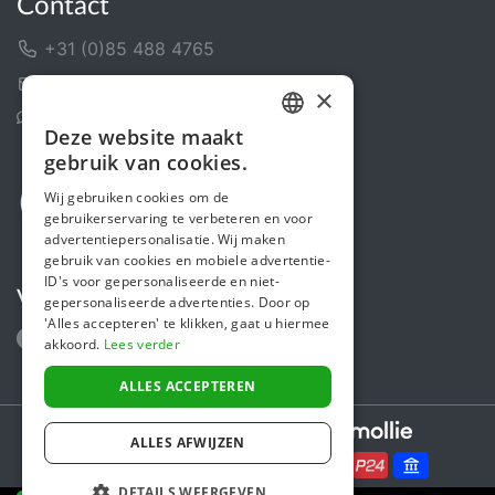
Contact
+31 (0)85 488 4765
Contactformulier
×
Helpcentrum
Deze website maakt
DUTCH
gebruik van cookies.
FRENCH
Wij gebruiken cookies om de
gebruikerservaring te verbeteren en voor
ENGLISH
advertentiepersonalisatie. Wij maken
gebruik van cookies en mobiele advertentie-
ID's voor gepersonaliseerde en niet-
Volg ons
gepersonaliseerde advertenties. Door op
'Alles accepteren' te klikken, gaat u hiermee
akkoord.
Lees verder
ALLES ACCEPTEREN
Secure payments powered by
ALLES AFWIJZEN
DETAILS WEERGEVEN