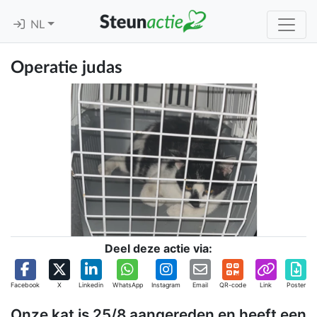
NL
Operatie judas
Deel deze actie via:
Facebook
X
Linkedin
WhatsApp
Instagram
Email
QR-code
Link
Poster
Onze kat is 25/8 aangereden en heeft een