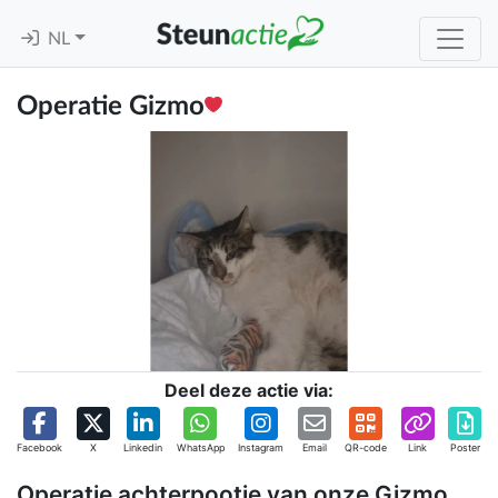
NL
Operatie Gizmo
Deel deze actie via:
Facebook
X
Linkedin
WhatsApp
Instagram
Email
QR-code
Link
Poster
Operatie achterpootje van onze Gizmo