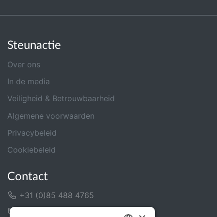
Steunactie
Over ons
In de media
Veiligheid & Betrouwbaarheid
Algemene voorwaarden
Privacybeleid
Cookiebeleid
Contact
+31 (0)85 488 4765
Contactformulier