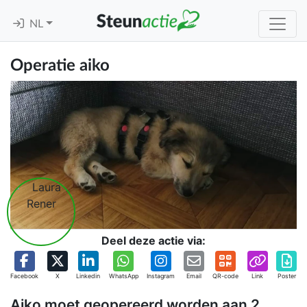
NL
Operatie aiko
Deel deze actie via:
Facebook
X
Linkedin
WhatsApp
Instagram
Email
QR-code
Link
Poster
Aiko moet geopereerd worden aan 2