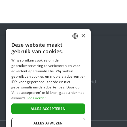
×
Deze website maakt
DUTCH
gebruik van cookies.
Steunactie
FRENCH
Wij gebruiken cookies om de
Over ons
gebruikerservaring te verbeteren en voor
ENGLISH
advertentiepersonalisatie. Wij maken
In de media
gebruik van cookies en mobiele advertentie-
Veiligheid & Betrouwbaarheid
ID's voor gepersonaliseerde en niet-
gepersonaliseerde advertenties. Door op
Algemene voorwaarden
'Alles accepteren' te klikken, gaat u hiermee
akkoord.
Lees verder
Privacybeleid
Cookiebeleid
ALLES ACCEPTEREN
ALLES AFWIJZEN