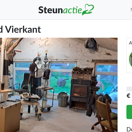
d Vierkant
A
€
D