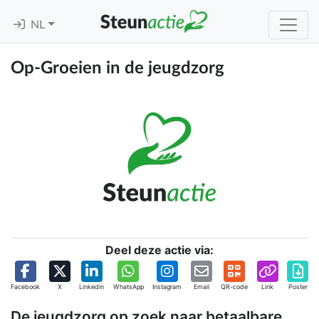
NL
Op-Groeien in de jeugdzorg
Deel deze actie via:
Facebook
X
Linkedin
WhatsApp
Instagram
Email
QR-code
Link
Poster
De jeugdzorg op zoek naar betaalbare