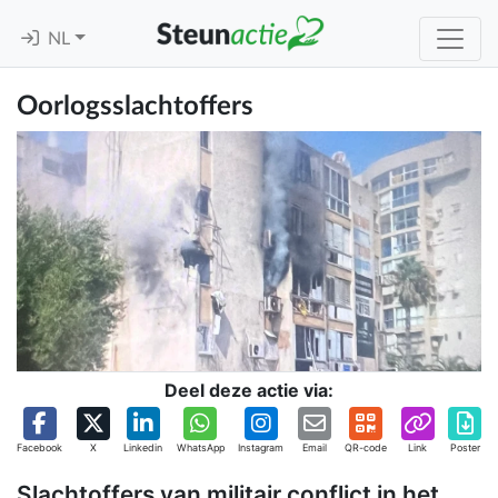
NL
Oorlogsslachtoffers
Deel deze actie via:
Facebook
X
Linkedin
WhatsApp
Instagram
Email
QR-code
Link
Poster
Slachtoffers van militair conflict in het