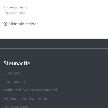
Andere acties in
:
Noodsituatie
Misbruik melden
Steunactie
Over ons
In de media
Veiligheid & Betrouwbaarheid
Algemene voorwaarden
Privacybeleid