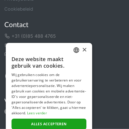
Cookiebeleid
Contact
+31 (0)85 488 4765
Contactformulier
×
Helpcentrum
Deze website maakt
DUTCH
gebruik van cookies.
FRENCH
Wij gebruiken cookies om de
gebruikerservaring te verbeteren en voor
ENGLISH
advertentiepersonalisatie. Wij maken
gebruik van cookies en mobiele advertentie-
ID's voor gepersonaliseerde en niet-
Volg ons
gepersonaliseerde advertenties. Door op
'Alles accepteren' te klikken, gaat u hiermee
akkoord.
Lees verder
ALLES ACCEPTEREN