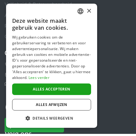
Veiligheid & Betrouwbaarheid
×
Algemene voorwaarden
Deze website maakt
DUTCH
Privacybeleid
gebruik van cookies.
FRENCH
Cookiebeleid
Wij gebruiken cookies om de
gebruikerservaring te verbeteren en voor
ENGLISH
advertentiepersonalisatie. Wij maken
Contact
gebruik van cookies en mobiele advertentie-
ID's voor gepersonaliseerde en niet-
+31 (0)85 488 4765
gepersonaliseerde advertenties. Door op
'Alles accepteren' te klikken, gaat u hiermee
Contactformulier
akkoord.
Lees verder
Helpcentrum
ALLES ACCEPTEREN
ALLES AFWIJZEN
DETAILS WEERGEVEN
NU DONEREN
Volg ons