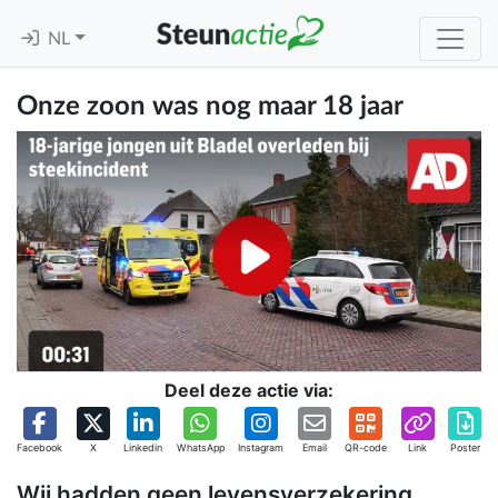
NL
Onze zoon was nog maar 18 jaar
Deel deze actie via:
Facebook
X
Linkedin
WhatsApp
Instagram
Email
QR-code
Link
Poster
Wij hadden geen levensverzekering,