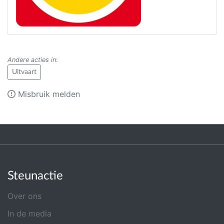
Andere acties in
:
Uitvaart
Misbruik melden
Steunactie
Over ons
In de media