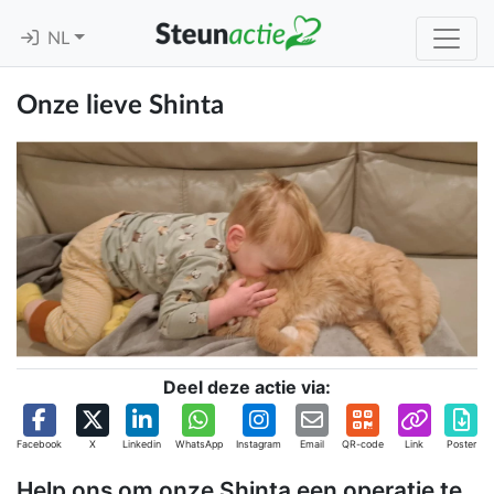
NL
Onze lieve Shinta
Deel deze actie via:
Facebook
X
Linkedin
WhatsApp
Instagram
Email
QR-code
Link
Poster
Help ons om onze Shinta een operatie te