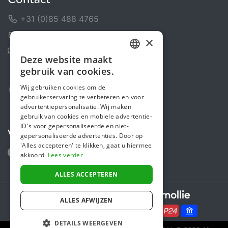
+31 (0)85 488 4765
Contactformulier
×
Helpcentrum
Deze website maakt
DUTCH
gebruik van cookies.
FRENCH
Wij gebruiken cookies om de
gebruikerservaring te verbeteren en voor
ENGLISH
advertentiepersonalisatie. Wij maken
gebruik van cookies en mobiele advertentie-
ID's voor gepersonaliseerde en niet-
Volg ons
gepersonaliseerde advertenties. Door op
'Alles accepteren' te klikken, gaat u hiermee
akkoord.
Lees verder
ALLES ACCEPTEREN
Secure payments powered by
ALLES AFWIJZEN
DETAILS WEERGEVEN