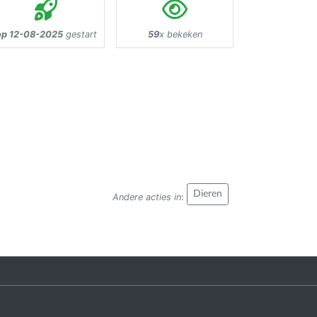
op 12-08-2025
gestart
59
x bekeken
Dieren
Andere acties in
: