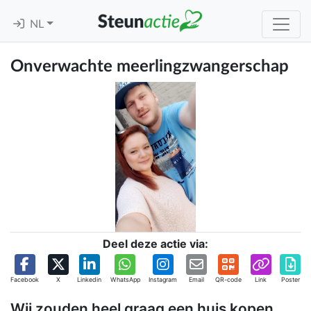
NL
Onverwachte meerlingzwangerschap
Deel deze actie via:
Facebook
X
Linkedin
WhatsApp
Instagram
Email
QR-code
Link
Poster
Wij zouden heel graag een huis kopen