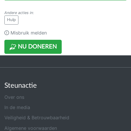
Andere acties in
:
Hulp
Misbruik melden
NU DONEREN
Steunactie
Over ons
In de media
Veiligheid & Betrouwbaarheid
Algemene voorwaarden