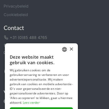
Privacybeleid
Cookiebeleid
Contact
+31 (0)85 488 4765
Contactformulier
×
Helpcentrum
Deze website maakt
DUTCH
gebruik van cookies.
FRENCH
Wij gebruiken cookies om de
gebruikerservaring te verbeteren en voor
ENGLISH
advertentiepersonalisatie. Wij maken
gebruik van cookies en mobiele advertentie-
ID's voor gepersonaliseerde en niet-
Volg ons
gepersonaliseerde advertenties. Door op
'Alles accepteren' te klikken, gaat u hiermee
akkoord.
Lees verder