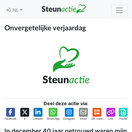
NL
Onvergetelijke verjaardag
Deel deze actie via:
Facebook
X
Linkedin
WhatsApp
Instagram
Email
QR-code
Link
Poster
In december 40 jaar getrouwd waren mijn