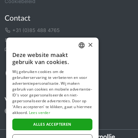
Cookiebeleid
Contact
+31 (0)85 488 4765
Contactformulier
×
Helpcentrum
Deze website maakt
DUTCH
gebruik van cookies.
FRENCH
Wij gebruiken cookies om de
gebruikerservaring te verbeteren en voor
ENGLISH
advertentiepersonalisatie. Wij maken
gebruik van cookies en mobiele advertentie-
ID's voor gepersonaliseerde en niet-
Volg ons
gepersonaliseerde advertenties. Door op
'Alles accepteren' te klikken, gaat u hiermee
akkoord.
Lees verder
ALLES ACCEPTEREN
Secure payments powered by