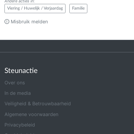
Andere acties in
:
Viering / Huwelijk / Verjaardag
Familie
Misbruik melden
Steunactie
Over ons
In de media
Veiligheid & Betrouwbaarheid
Algemene voorwaarden
Privacybeleid