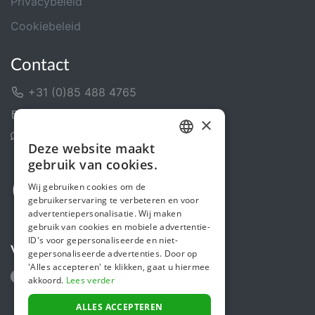
Privacybeleid
Cookiebeleid
Contact
+31 (0)85 488 4765
Contactformulier
×
Helpcentrum
Deze website maakt
DUTCH
gebruik van cookies.
FRENCH
Wij gebruiken cookies om de
gebruikerservaring te verbeteren en voor
ENGLISH
advertentiepersonalisatie. Wij maken
gebruik van cookies en mobiele advertentie-
ID's voor gepersonaliseerde en niet-
Volg ons
gepersonaliseerde advertenties. Door op
'Alles accepteren' te klikken, gaat u hiermee
akkoord.
Lees verder
ALLES ACCEPTEREN