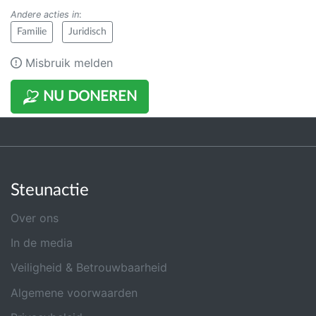
Andere acties in
:
Familie
Juridisch
Misbruik melden
NU DONEREN
Steunactie
Over ons
In de media
Veiligheid & Betrouwbaarheid
Algemene voorwaarden