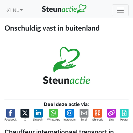
NL
Onschuldig vast in buitenland
Deel deze actie via:
Facebook
X
Linkedin
WhatsApp
Instagram
Email
QR-code
Link
Poster
Chauffeur internationaal transport in