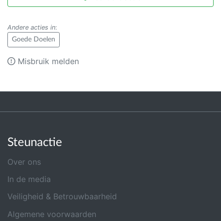
Andere acties in
:
Goede Doelen
Misbruik melden
Steunactie
Over ons
In de media
Veiligheid & Betrouwbaarheid
Algemene voorwaarden