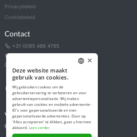
Privacybeleid
Cookiebeleid
Contact
+31 (0)85 488 4765
Contactformulier
×
Helpcentrum
Deze website maakt
DUTCH
gebruik van cookies.
FRENCH
Wij gebruiken cookies om de
gebruikerservaring te verbeteren en voor
ENGLISH
advertentiepersonalisatie. Wij maken
gebruik van cookies en mobiele advertentie-
ID's voor gepersonaliseerde en niet-
Volg ons
gepersonaliseerde advertenties. Door op
'Alles accepteren' te klikken, gaat u hiermee
akkoord.
Lees verder