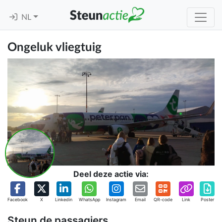
NL
Ongeluk vliegtuig
Deel deze actie via:
Facebook
X
Linkedin
WhatsApp
Instagram
Email
QR-code
Link
Poster
Steun de passagiers