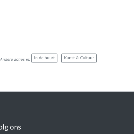
In de buurt
Kunst & Cultuur
Andere acties in
:
olg ons