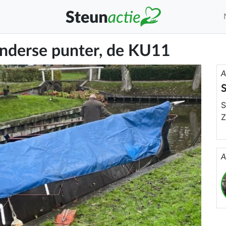
nderse punter, de KU11
A
S
S
Z
o
t
A