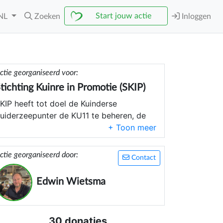
Start jouw actie
NL
Zoeken
Inloggen
ctie georganiseerd voor:
tichting Kuinre in Promotie (SKIP)
KIP heeft tot doel de Kuinderse
uiderzeepunter de KU11 te beheren, de
nderhouden te te bewaren voor
oekomstige generaties.
ctie georganiseerd door:
Contact
Edwin Wietsma
30 donaties