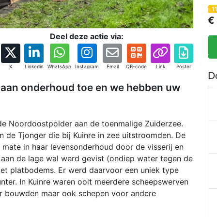
1
€
Deel deze actie via:
X
Linkedin
WhatsApp
Instagram
Email
QR-code
Link
Poster
D
s aan onderhoud toe en we hebben uw
 de Noordoostpolder aan de toenmalige Zuiderzee.
n de Tjonger die bij Kuinre in zee uitstroomden. De
e mate in haar levensonderhoud door de visserij en
e aan de lage wal werd gevist (ondiep water tegen de
met platbodems. Er werd daarvoor een uniek type
unter. In Kuinre waren ooit meerdere scheepswerven
nter bouwden maar ook schepen voor andere