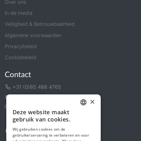
Over ons
In de media
Veiligheid & Betrouwbaarheid
Algemene voorwaarden
Privacybeleid
Cookiebeleid
Contact
+31 (0)85 488 4765
Contactformulier
×
Helpcentrum
Deze website maakt
DUTCH
gebruik van cookies.
FRENCH
Wij gebruiken cookies om de
gebruikerservaring te verbeteren en voor
ENGLISH