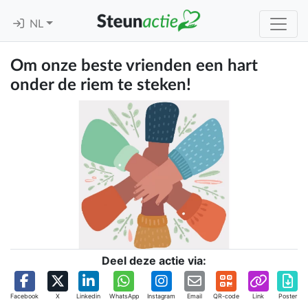
NL
Om onze beste vrienden een hart
onder de riem te steken!
Deel deze actie via:
Facebook
X
Linkedin
WhatsApp
Instagram
Email
QR-code
Link
Poster