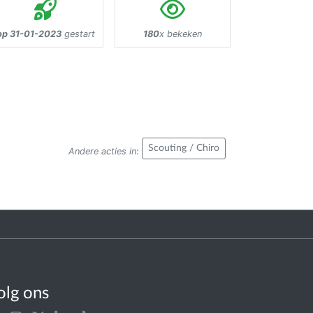
op 31-01-2023
gestart
180
x bekeken
Scouting / Chiro
Andere acties in
:
olg ons