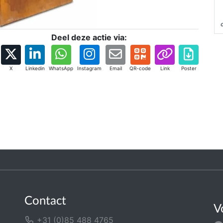
Deel deze actie via:
X
Linkedin
WhatsApp
Instagram
Email
QR-code
Link
Poster
Contact
V
+31 (0)85 488 4765