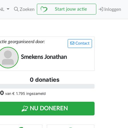
Start jouw actie
NL
Zoeken
Inloggen
ctie georganiseerd door:
Contact
Smekens Jonathan
0 donaties
 0
van
€ 1.795
ingezameld
NU DONEREN