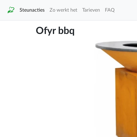
Steunacties
Zo werkt het
Tarieven
FAQ
Ofyr bbq