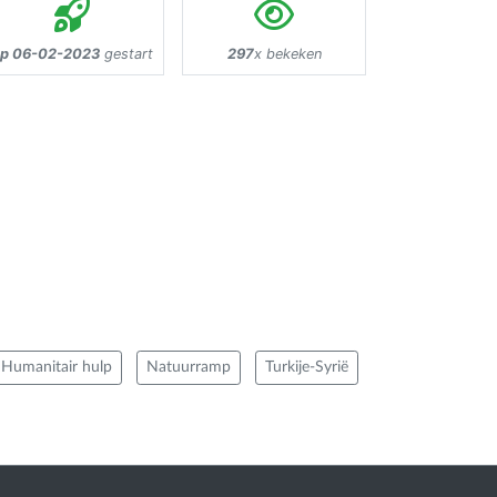
p 06-02-2023
gestart
297
x bekeken
Humanitair hulp
Natuurramp
Turkije-Syrië