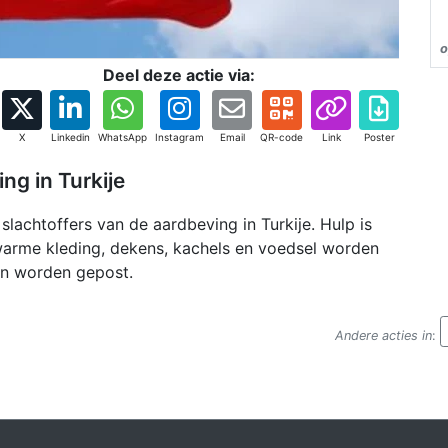
o
Deel deze actie via:
X
Linkedin
WhatsApp
Instagram
Email
QR-code
Link
Poster
ng in Turkije
lachtoffers van de aardbeving in Turkije. Hulp is
 warme kleding, dekens, kachels en voedsel worden
en worden gepost.
Andere acties in
: