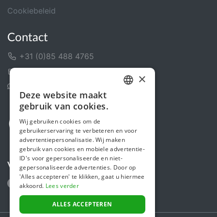
Cookiebeleid
Contact
+31 (0)85 488 4765
Contactformulier
×
Helpcentrum
Deze website maakt
DUTCH
gebruik van cookies.
FRENCH
Wij gebruiken cookies om de
gebruikerservaring te verbeteren en voor
ENGLISH
advertentiepersonalisatie. Wij maken
gebruik van cookies en mobiele advertentie-
ID's voor gepersonaliseerde en niet-
Volg ons
gepersonaliseerde advertenties. Door op
'Alles accepteren' te klikken, gaat u hiermee
akkoord.
Lees verder
ALLES ACCEPTEREN