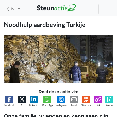
NL
Noodhulp aardbeving Turkije
Deel deze actie via:
Facebook
X
Linkedin
WhatsApp
Instagram
Email
QR-code
Link
Poster
Onze familie, vrienden en kennissen zijn