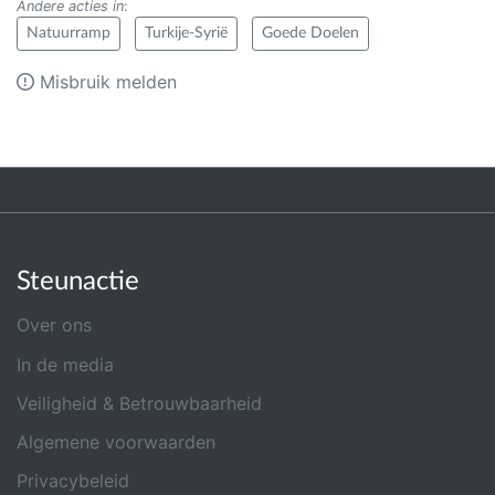
Andere acties in
:
Natuurramp
Turkije-Syrië
Goede Doelen
Misbruik melden
Steunactie
Over ons
In de media
Veiligheid & Betrouwbaarheid
Algemene voorwaarden
Privacybeleid