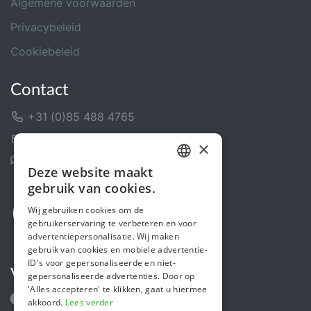
Algemene voorwaarden
Privacybeleid
Cookiebeleid
Contact
+31 (0)85 488 4765
Contactformulier
×
Helpcentrum
Deze website maakt
DUTCH
gebruik van cookies.
FRENCH
Wij gebruiken cookies om de
gebruikerservaring te verbeteren en voor
ENGLISH
advertentiepersonalisatie. Wij maken
gebruik van cookies en mobiele advertentie-
ID's voor gepersonaliseerde en niet-
Volg ons
gepersonaliseerde advertenties. Door op
'Alles accepteren' te klikken, gaat u hiermee
akkoord.
Lees verder