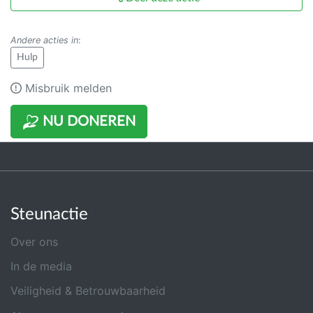
Andere acties in
:
Hulp
Misbruik melden
NU DONEREN
Steunactie
Over ons
In de media
Veiligheid & Betrouwbaarheid