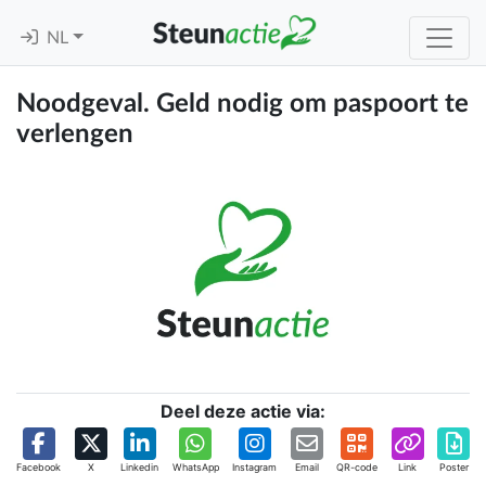
NL
Noodgeval. Geld nodig om paspoort te
verlengen
Deel deze actie via:
Facebook
X
Linkedin
WhatsApp
Instagram
Email
QR-code
Link
Poster