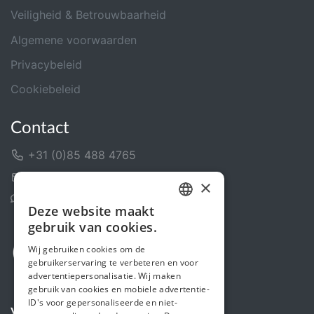
Veiligheid & Betrouwbaarheid
Algemene voorwaarden
Privacybeleid
Cookiebeleid
Contact
+31 (0)85 488 4765
Contactformulier
×
Helpcentrum
Deze website maakt
DUTCH
gebruik van cookies.
FRENCH
Wij gebruiken cookies om de
gebruikerservaring te verbeteren en voor
ENGLISH
advertentiepersonalisatie. Wij maken
gebruik van cookies en mobiele advertentie-
ID's voor gepersonaliseerde en niet-