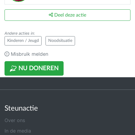
Deel deze actie
Andere acties in
:
Kinderen / Jeugd
Noodsituatie
Misbruik melden
NU DONEREN
Steunactie
Over ons
In de media