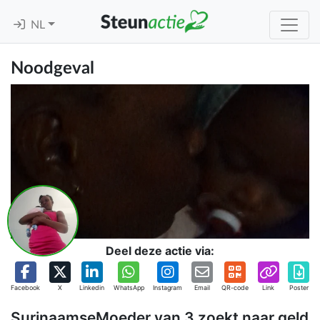
NL
Noodgeval
Deel deze actie via:
Facebook
X
Linkedin
WhatsApp
Instagram
Email
QR-code
Link
Poster
SurinaamseMoeder van 3 zoekt naar geld