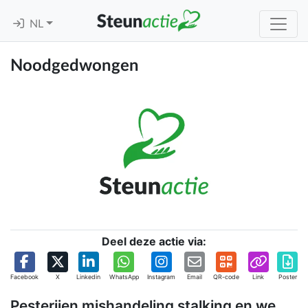
NL
Noodgedwongen
Deel deze actie via:
Facebook
X
Linkedin
WhatsApp
Instagram
Email
QR-code
Link
Poster
Pesterijen mishandeling stalking en we