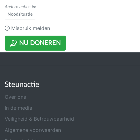
Andere acties in
:
Noodsituatie
Misbruik melden
NU DONEREN
Steunactie
Over ons
In de media
Veiligheid & Betrouwbaarheid
Algemene voorwaarden