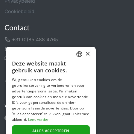
Privacybeleid
Cookiebeleid
Contact
+31 (0)85 488 4765
Contactformulier
×
Helpcentrum
Deze website maakt
DUTCH
gebruik van cookies.
FRENCH
Wij gebruiken cookies om de
gebruikerservaring te verbeteren en voor
ENGLISH
advertentiepersonalisatie. Wij maken
gebruik van cookies en mobiele advertentie-
ID's voor gepersonaliseerde en niet-
Volg ons
gepersonaliseerde advertenties. Door op
'Alles accepteren' te klikken, gaat u hiermee
akkoord.
Lees verder
ALLES ACCEPTEREN