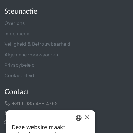
Steunactie
Over ons
In de media
Veiligheid & Betrouwbaarheid
Algemene voorwaarden
Privacybeleid
Cookiebeleid
Contact
+31 (0)85 488 4765
Contactformulier
×
Helpcentrum
Deze website maakt
DUTCH