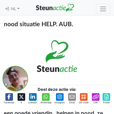
NL
nood situatie HELP. AUB.
Deel deze actie via:
Facebook
X
Linkedin
WhatsApp
Instagram
Email
QR-code
Link
Poster
een goede vriendin . helpen in nood. ze