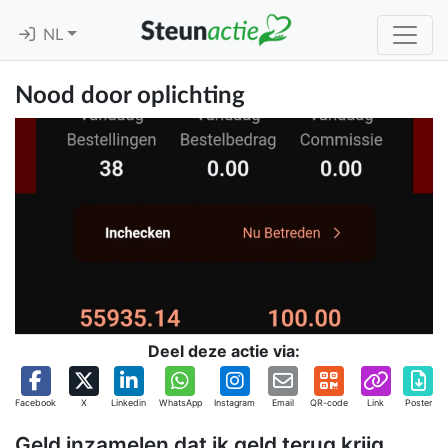
NL
Nood door oplichting
Deel deze actie via:
Facebook
X
Linkedin
WhatsApp
Instagram
Email
QR-code
Link
Poster
Geld inzamelen dat ik geld terug krijg