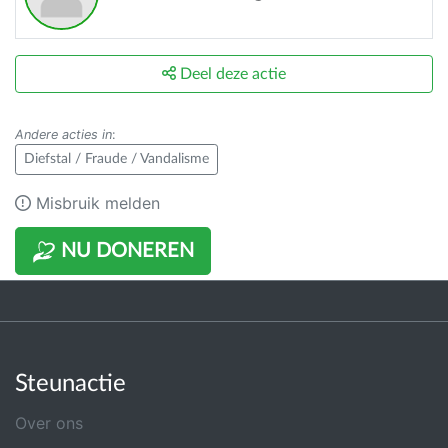
Deel deze actie
Andere acties in
:
Diefstal / Fraude / Vandalisme
Misbruik melden
NU DONEREN
Steunactie
Over ons