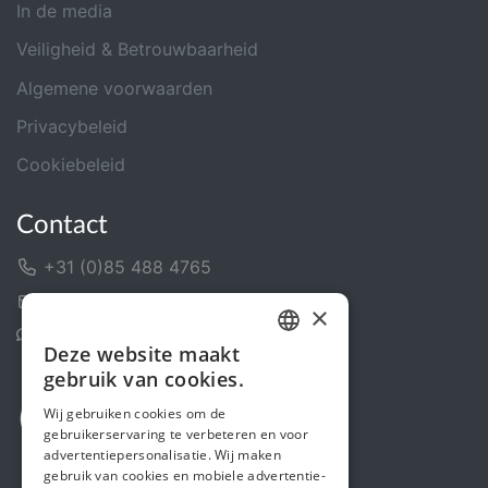
In de media
Veiligheid & Betrouwbaarheid
Algemene voorwaarden
Privacybeleid
Cookiebeleid
Contact
+31 (0)85 488 4765
Contactformulier
×
Helpcentrum
Deze website maakt
DUTCH
gebruik van cookies.
FRENCH
Wij gebruiken cookies om de
gebruikerservaring te verbeteren en voor
ENGLISH
advertentiepersonalisatie. Wij maken
gebruik van cookies en mobiele advertentie-