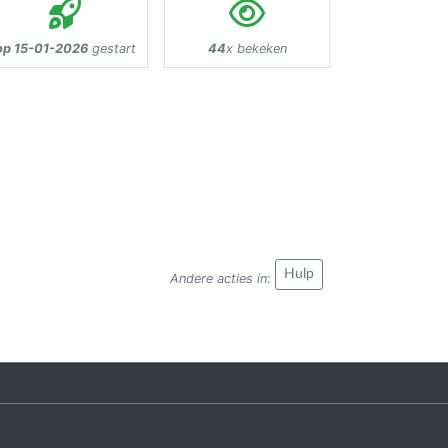
op 15-01-2026
gestart
44
x bekeken
Hulp
Andere acties in
: