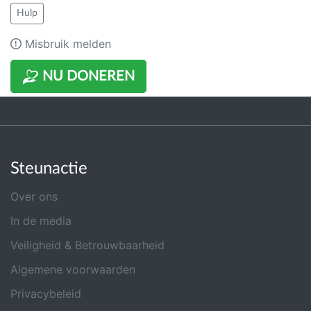
Hulp
Misbruik melden
NU DONEREN
Steunactie
Over ons
In de media
Veiligheid & Betrouwbaarheid
Algemene voorwaarden
Privacybeleid