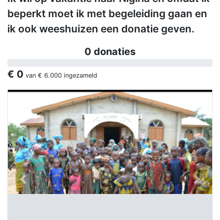
beperkt moet ik met begeleiding gaan en
ik ook weeshuizen een donatie geven.
0 donaties
€ 0
van
€ 6.000
ingezameld
Previous
Next