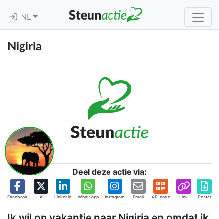
NL
Nigiria
Deel deze actie via:
Facebook
X
Linkedin
WhatsApp
Instagram
Email
QR-code
Link
Poster
Ik wil op vakantie naar Nigiria en omdat ik