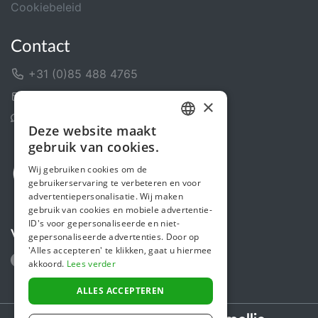
Cookiebeleid
Contact
+31 (0)85 488 4765
Contactformulier
×
Helpcentrum
Deze website maakt
DUTCH
gebruik van cookies.
FRENCH
Wij gebruiken cookies om de
gebruikerservaring te verbeteren en voor
ENGLISH
advertentiepersonalisatie. Wij maken
gebruik van cookies en mobiele advertentie-
ID's voor gepersonaliseerde en niet-
Volg ons
gepersonaliseerde advertenties. Door op
'Alles accepteren' te klikken, gaat u hiermee
akkoord.
Lees verder
ALLES ACCEPTEREN
Secure payments powered by