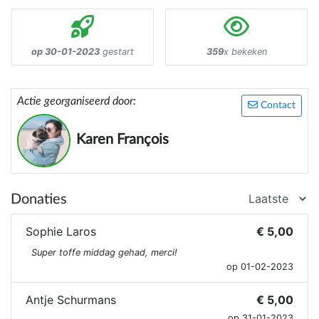
op 30-01-2023
gestart
359
x bekeken
Actie georganiseerd door:
Contact
Karen François
Donaties
Sophie Laros
€ 5,00
Super toffe middag gehad, merci!
op 01-02-2023
Antje Schurmans
€ 5,00
op 31-01-2023