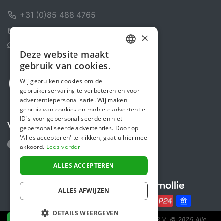
+31 (0)85 488 4765
Contactformulier
×
Helpcentrum
Deze website maakt
DUTCH
gebruik van cookies.
FRENCH
Wij gebruiken cookies om de
gebruikerservaring te verbeteren en voor
ENGLISH
advertentiepersonalisatie. Wij maken
gebruik van cookies en mobiele advertentie-
ID's voor gepersonaliseerde en niet-
Volg ons
gepersonaliseerde advertenties. Door op
'Alles accepteren' te klikken, gaat u hiermee
akkoord.
Lees verder
ALLES ACCEPTEREN
Secure payments powered by
ALLES AFWIJZEN
DETAILS WEERGEVEN
Steunactie is een initiatief van Sponsor Europe B.V.
© 2026 Alle