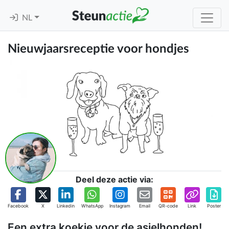
NL
Nieuwjaarsreceptie voor hondjes
Deel deze actie via:
Facebook
X
Linkedin
WhatsApp
Instagram
Email
QR-code
Link
Poster
Een extra koekje voor de asielhonden!