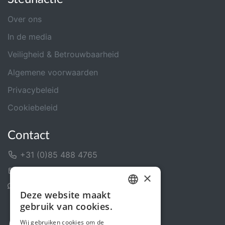
Over ons
In de media
Veiligheid & Betrouwbaarheid
Algemene voorwaarden
Privacybeleid
Cookiebeleid
Contact
+31 (0)85 488 4765
Contactformulier
×
Helpcentrum
Deze website maakt
DUTCH
gebruik van cookies.
FRENCH
Wij gebruiken cookies om de