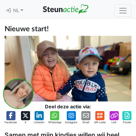
NL
Nieuwe start!
Deel deze actie via:
Facebook
X
Linkedin
WhatsApp
Instagram
Email
QR-code
Link
Poster
Samen met mijn kindjes willen wij heel