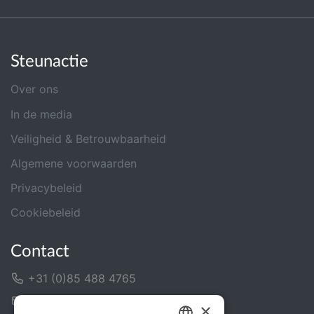
Steunactie
Over ons
In de media
Veiligheid & Betrouwbaarheid
Algemene voorwaarden
Privacybeleid
Cookiebeleid
Contact
+31 (0)85 488 4765
Contactformulier
×