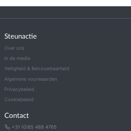
Steunactie
Over ons
In de media
Veiligheid & Betrouwbaarheid
Algemene voorwaarden
Privacybeleid
Cookiebeleid
Contact
+31 (0)85 488 4765