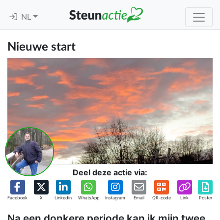
NL
Nieuwe start
Deel deze actie via:
Facebook
X
Linkedin
WhatsApp
Instagram
Email
QR-code
Link
Poster
Na een donkere periode kan ik mijn twee