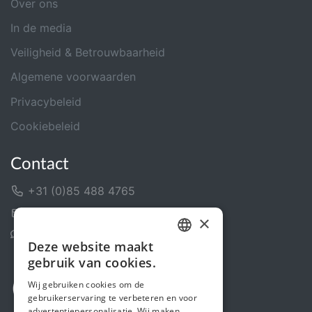
Over ons
In de media
Veiligheid & Betrouwbaarheid
Algemene voorwaarden
Privacybeleid
Cookiebeleid
Contact
+31 (0)85 488 4765
Contactformulier
×
Helpcentrum
Deze website maakt
DUTCH
gebruik van cookies.
FRENCH
Wij gebruiken cookies om de
gebruikerservaring te verbeteren en voor
ENGLISH
advertentiepersonalisatie. Wij maken