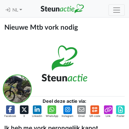
NL
Nieuwe Mtb vork nodig
Deel deze actie via:
Facebook
X
Linkedin
WhatsApp
Instagram
Email
QR-code
Link
Poster
Ik heb me vork perongelijk kapot