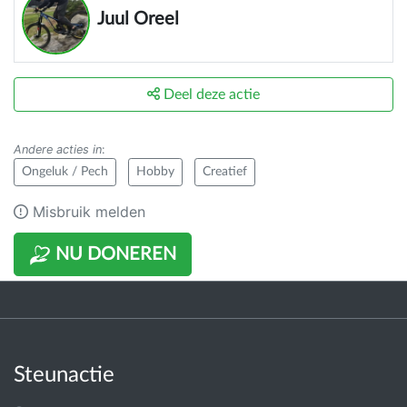
Juul Oreel
Deel deze actie
Andere acties in
:
Ongeluk / Pech
Hobby
Creatief
Misbruik melden
NU DONEREN
Steunactie