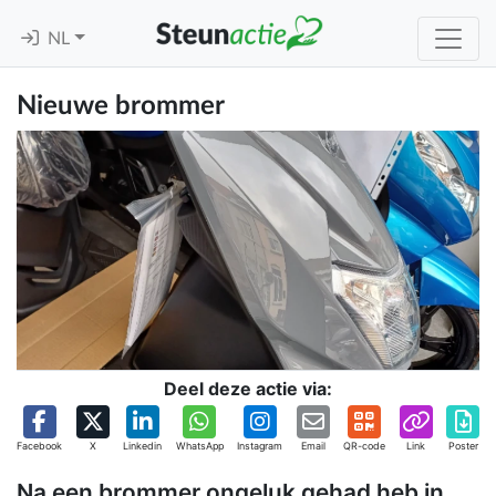
NL
Nieuwe brommer
Deel deze actie via:
Facebook
X
Linkedin
WhatsApp
Instagram
Email
QR-code
Link
Poster
Na een brommer ongeluk gehad heb in