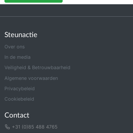
Steunactie
Over ons
In de media
Veiligheid & Betrouwbaarheid
Algemene voorwaarden
Privacybeleid
Cookiebeleid
Contact
+31 (0)85 488 4765