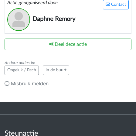
Actie georganiseerd door:
Contact
Daphne Remory
Deel deze actie
Andere acties in
:
Ongeluk / Pech
In de buurt
Misbruik melden
Steunactie