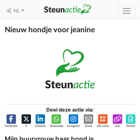
NL
Nieuw hondje voor jeanine
Deel deze actie via:
Facebook
X
Linkedin
WhatsApp
Instagram
Email
QR-code
Link
Poster
Mijn buurvrouw haar hond is