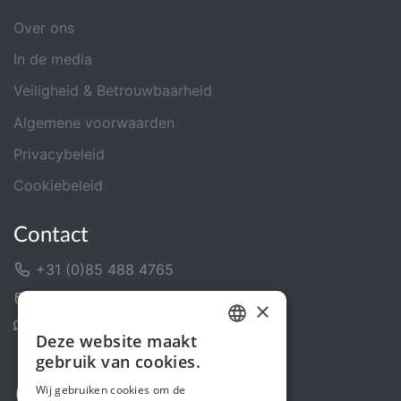
Over ons
In de media
Veiligheid & Betrouwbaarheid
Algemene voorwaarden
Privacybeleid
Cookiebeleid
Contact
+31 (0)85 488 4765
Contactformulier
×
Helpcentrum
Deze website maakt
DUTCH
gebruik van cookies.
FRENCH
Wij gebruiken cookies om de