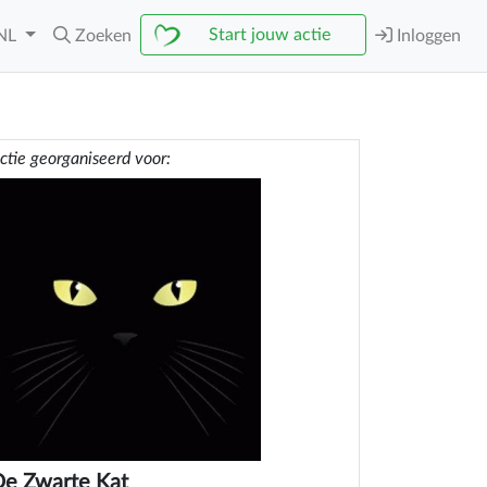
Start jouw actie
NL
Zoeken
Inloggen
ctie georganiseerd voor:
e Zwarte Kat