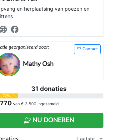
pvang en herplaatsing van poezen en
ittens
ctie georganiseerd door:
Contact
Mathy Osh
31 donaties
22%
 770
van
€ 3.500
ingezameld
NU DONEREN
onaties