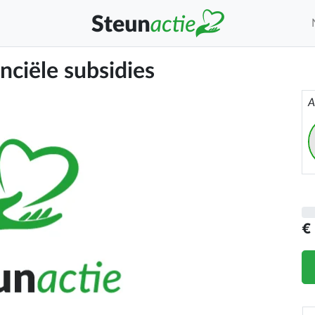
nciële subsidies
A
€