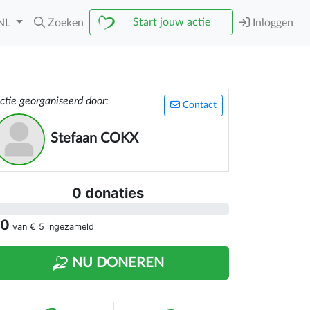
Start jouw actie
NL
Zoeken
Inloggen
ctie georganiseerd door:
Contact
Stefaan COKX
0 donaties
 0
van
€ 5
ingezameld
NU DONEREN