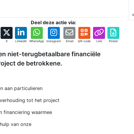
Deel deze actie via:
X
Linkedin
WhatsApp
Instagram
Email
QR-code
Link
Poster
en niet-terugbetaalbare financiële
roject de betrokkene.
 aan particulieren
 verhouding tot het project
en financiering waarmee
ehulp van onze